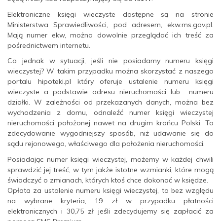
Elektroniczne księgi wieczyste dostępne są na stronie
Ministerstwa Sprawiedliwości, pod adresem, ekw.ms.gov.pl.
Mają numer ekw, można dowolnie przeglądać ich treść za
pośrednictwem internetu.
Co jednak w sytuacji, jeśli nie posiadamy numeru księgi
wieczystej? W takim przypadku można skorzystać z naszego
portalu hipoteki.pl który oferuje ustalenie numeru księgi
wieczyste a podstawie adresu nieruchomości lub numeru
działki. W zależności od przekazanych danych, można bez
wychodzenia z domu, odnaleźć numer księgi wieczystej
nieruchomości położonej nawet na drugim krańcu Polski. To
zdecydowanie wygodniejszy sposób, niż udawanie się do
sądu rejonowego, właściwego dla położenia nieruchomości.
Posiadając numer księgi wieczystej, możemy w każdej chwili
sprawdzić jej treść, w tym jakże istotne wzmianki, które mogą
świadczyć o zmianach, których ktoś chce dokonać w księdze.
Opłata za ustalenie numeru księgi wieczystej, to bez względu
na wybrane kryteria, 19 zł w przypadku płatności
elektronicznych i 30,75 zł jeśli zdecydujemy się zapłacić za