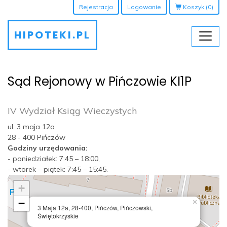
Rejestracja
Logowanie
Koszyk
(0)
HIPOTEKI.PL
Sąd Rejonowy w Pińczowie KI1P
IV Wydział Ksiąg Wieczystych
ul. 3 maja 12a
28 - 400 Pińczów
Godziny urzędowania:
- poniedziałek: 7:45 – 18:00,
- wtorek – piątek: 7:45 – 15:45.
+
−
×
3 Maja 12a, 28-400, Pińczów, Pińczowski,
Świętokrzyskie