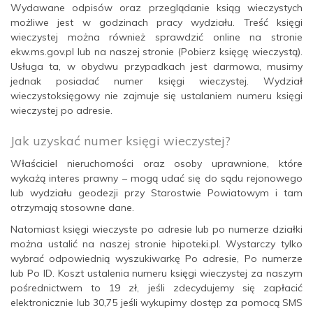
Wydawane odpisów oraz przeglądanie ksiąg wieczystych
możliwe jest w godzinach pracy wydziału. Treść księgi
wieczystej można również sprawdzić online na stronie
ekw.ms.gov.pl lub na naszej stronie (Pobierz księgę wieczystą).
Usługa ta, w obydwu przypadkach jest darmowa, musimy
jednak posiadać numer księgi wieczystej. Wydział
wieczystoksięgowy nie zajmuje się ustalaniem numeru księgi
wieczystej po adresie.
Jak uzyskać numer księgi wieczystej?
Właściciel nieruchomości oraz osoby uprawnione, które
wykażą interes prawny – mogą udać się do sądu rejonowego
lub wydziału geodezji przy Starostwie Powiatowym i tam
otrzymają stosowne dane.
Natomiast księgi wieczyste po adresie lub po numerze działki
można ustalić na naszej stronie hipoteki.pl. Wystarczy tylko
wybrać odpowiednią wyszukiwarkę Po adresie, Po numerze
lub Po ID. Koszt ustalenia numeru księgi wieczystej za naszym
pośrednictwem to 19 zł, jeśli zdecydujemy się zapłacić
elektronicznie lub 30,75 jeśli wykupimy dostęp za pomocą SMS