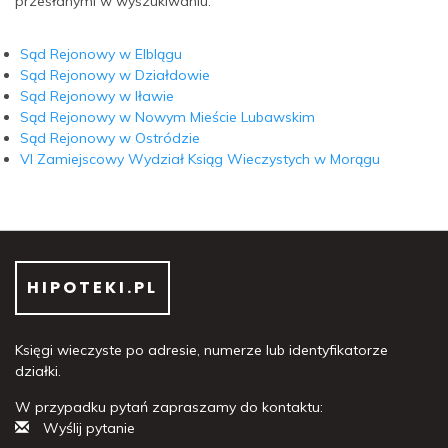
przesłanymi w wyszukiwaniu.
Sąd Rejonowy w Elblągu
Sąd Rejonowy w Działdowie
Sąd Rejonowy w Iławie
Sąd Rejonowy w Nowym Mieście Lubawskim
Sąd Rejonowy w Ostródzie
VI Zamiejscowy Wydział Ksiąg Wieczystych w Morągu
HIPOTEKI.PL
Księgi wieczyste po adresie, numerze lub identyfikatorze
działki.
W przypadku pytań zapraszamy do kontaktu:
Wyślij pytanie