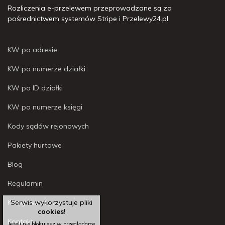
Rozliczenia e-przelewem przeprowadzane są za
pośrednictwem systemów Stripe i Przelewy24.pl
KW po adresie
KW po numerze działki
KW po ID działki
KW po numerze księgi
Kody sądów rejonowych
Pakiety hurtowe
Blog
Regulamin
Księgi wieczyste
Serwis wykorzystuje pliki
cookies
!
Kontakt
Jeżeli nie blokujesz w przeglądarce