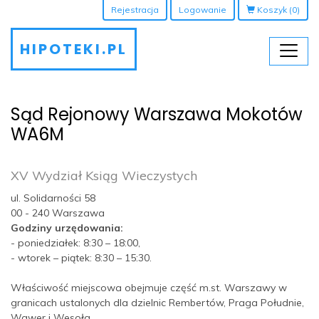
Rejestracja
Logowanie
Koszyk
(0)
HIPOTEKI.PL
Sąd Rejonowy Warszawa Mokotów
WA6M
XV Wydział Ksiąg Wieczystych
ul. Solidarności 58
00 - 240 Warszawa
Godziny urzędowania:
- poniedziałek: 8:30 – 18:00,
- wtorek – piątek: 8:30 – 15:30.
Właściwość miejscowa obejmuje część m.st. Warszawy w
granicach ustalonych dla dzielnic Rembertów, Praga Południe,
Wawer i Wesoła.