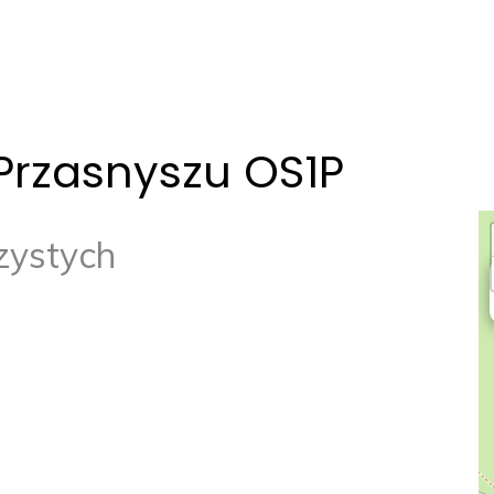
Przasnyszu OS1P
zystych