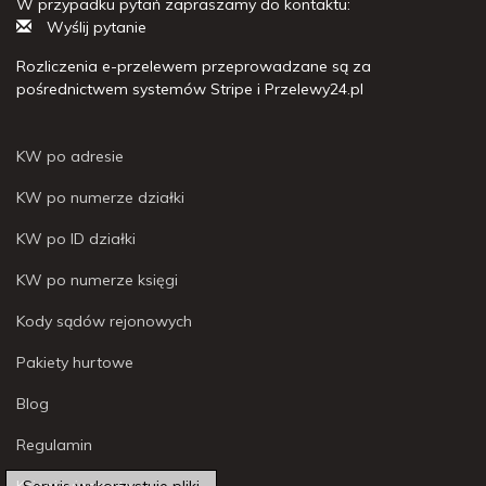
W przypadku pytań zapraszamy do kontaktu:
Wyślij pytanie
Rozliczenia e-przelewem przeprowadzane są za
pośrednictwem systemów Stripe i Przelewy24.pl
KW po adresie
KW po numerze działki
KW po ID działki
KW po numerze księgi
Kody sądów rejonowych
Pakiety hurtowe
Blog
Regulamin
Księgi wieczyste