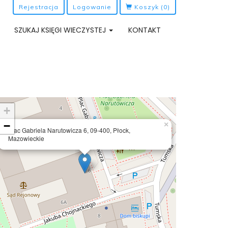
Rejestracja
Logowanie
Koszyk
(0)
SZUKAJ KSIĘGI WIECZYSTEJ
KONTAKT
+
−
×
Plac Gabriela Narutowicza 6, 09-400, Płock,
Mazowieckie