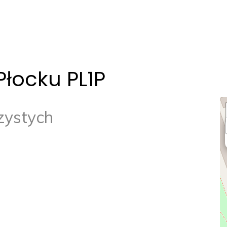
łocku PL1P
zystych