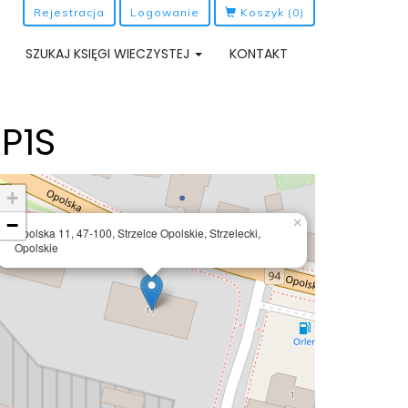
Rejestracja
Logowanie
Koszyk
(0)
SZUKAJ KSIĘGI WIECZYSTEJ
KONTAKT
P1S
+
−
×
Opolska 11, 47-100, Strzelce Opolskie, Strzelecki,
Opolskie