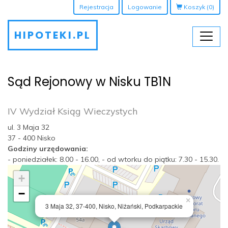
Rejestracja
Logowanie
Koszyk
(0)
HIPOTEKI.PL
Sąd Rejonowy w Nisku TB1N
IV Wydział Ksiąg Wieczystych
ul. 3 Maja 32
37 - 400 Nisko
Godziny urzędowania:
- poniedziałek: 8.00 - 16.00, - od wtorku do piątku: 7.30 - 15.30.
+
−
×
3 Maja 32, 37-400, Nisko, Niżański, Podkarpackie