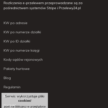
Rozliczenia e-przelewem przeprowadzane są za
pośrednictwem systemów Stripe i Przelewy24.pl
KW po adresie
KW po numerze działki
KW po ID działki
KW po numerze księgi
Kody sądów rejonowych
Pakiety hurtowe
Blog
Regulamin
Księgi wieczyste
Serwis wykorzystuje pliki
cookies
!
Kontakt
Jeżeli nie blokujesz w przeglądarce