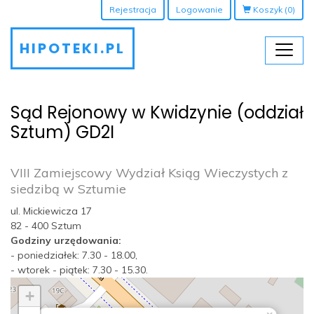
Rejestracja
Logowanie
Koszyk
(0)
HIPOTEKI.PL
Sąd Rejonowy w Kwidzynie (oddział
Sztum) GD2I
VIII Zamiejscowy Wydział Ksiąg Wieczystych z
siedzibą w Sztumie
ul. Mickiewicza 17
82 - 400 Sztum
Godziny urzędowania:
- poniedziałek: 7.30 - 18.00,
- wtorek - piątek: 7.30 - 15.30.
+