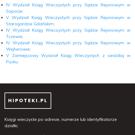
IV Wydział Ksiąg Wieczystych przy Sądzie Rejonowym w
Sopocie
;
V Wydział Ksiąg Wieczystych przy Sądzie Rejonowym w
Starogardzie Gdańskim
;
IV Wydział Ksiąg Wieczystych przy Sądzie Rejonowym w
Tczewie
;
IV Wydział Ksiąg Wieczystych przy Sądzie Rejonowym w
Wejherowie
;
V Zamiejscowy Wydział Ksiąg Wieczystych z siedzibą w
Pucku
.
HIPOTEKI.PL
Księgi wieczyste po adresie, numerze lub identyfikatorze
działki.