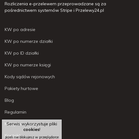
Rozliczenia e-przelewem przeprowadzane są za
pośrednictwem systemów Stripe i Przelewy24.pl
KW po adresie
KW po numerze działki
KW po ID działki
KW po numerze księgi
Kody sądów rejonowych
Pakiety hurtowe
Blog
Regulamin
Księgi wieczyste
Serwis wykorzystuje pliki
cookies
!
Kontakt
Jeżeli nie blokujesz w przeglądarce