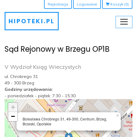
Rejestracja
Logowanie
Koszyk
(0)
HIPOTEKI.PL
Sąd Rejonowy w Brzegu OP1B
V Wydział Ksiąg Wieczystych
ul. Chrobrego 31
49 - 300 Brzeg
Godziny urzędowania:
- poniedziałek - piątek: 7:30 - 15:30.
+
−
×
Bolesława Chrobrego 31, 49-300, Centrum, Brzeg,
Brzeski, Opolskie