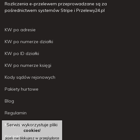
Rozliczenia e-przelewem przeprowadzane są za
pośrednictwem systemów Stripe i Przelewy24.pl
KW po adresie
KW po numerze działki
KW po ID działki
KW po numerze księgi
Kody sądów rejonowych
Pakiety hurtowe
Blog
Regulamin
Księgi wieczyste
Serwis wykorzystuje pliki
cookies
!
Kontakt
Jeżeli nie blokujesz w przeglądarce